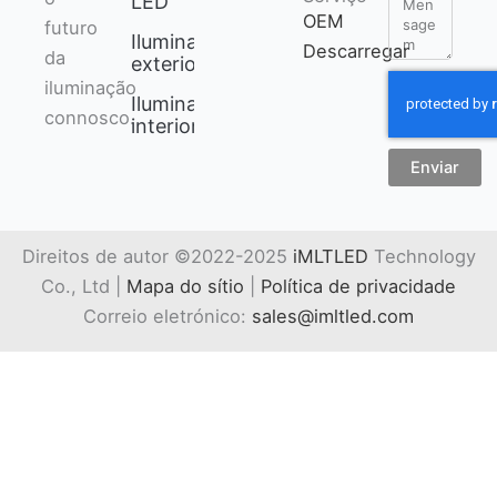
LED
Mensagem
OEM
futuro
Iluminação
Descarregar
da
exterior
iluminação
Iluminação
connosco.
interior
Enviar
Direitos de autor ©2022-2025
iMLTLED
Technology
Co., Ltd |
Mapa do sítio
|
Política de privacidade
Correio eletrónico:
sales@imltled.com