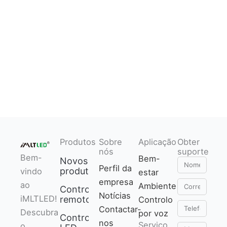
Produtos
Sobre
Aplicação
Obter
nós
suporte
Bem-
Bem-
Novos
Nome
Perfil da
produtos
vindo
estar
empresa
Correio
ao
Ambiente
Controlo
Notícias
eletrónico
iMLTLED!
remoto
Controlo
Telefone
Contactar-
Descubra
por voz
Controlador
nos
Serviço
o