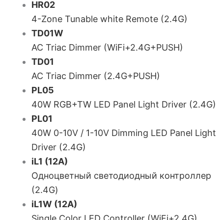
HR02
4-Zone Tunable white Remote (2.4G)
TD01W
AC Triac Dimmer (WiFi+2.4G+PUSH)
TD01
AC Triac Dimmer (2.4G+PUSH)
PL05
40W RGB+TW LED Panel Light Driver (2.4G)
PL01
40W 0-10V / 1-10V Dimming LED Panel Light
Driver (2.4G)
iL1 (12A)
Одноцветный светодиодный контроллер
(2.4G)
iL1W (12A)
Single Color LED Controller (WiFi+2.4G)