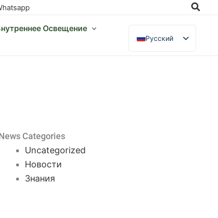
Поис
hatsapp
Внутреннее Освещение
Русский
English
Français
Italiano
Deutsch
Polski
Español
News Categories
Uncategorized
Português
Новости
Nederlands
Знания
Magyar