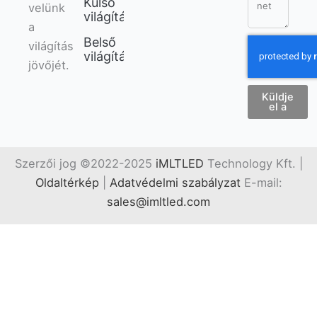
Külső
velünk
világítás
a
Belső
világítás
világítás
jövőjét.
Küldje
el a
Szerzői jog ©2022-2025
iMLTLED
Technology Kft. |
Oldaltérkép
|
Adatvédelmi szabályzat
E-mail:
sales@imltled.com