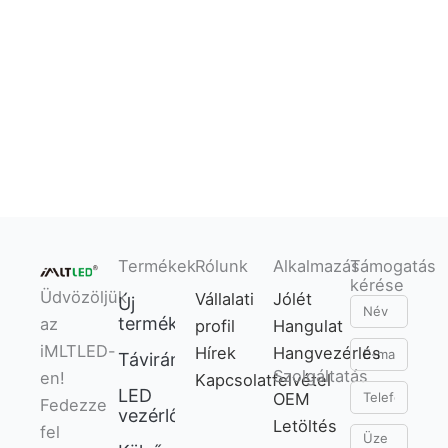
Termékek
Rólunk
Alkalmazás
Támogatás
kérése
Üdvözöljük
Vállalati
Jólét
Új
Név
termékek
az
profil
Hangulat
E-
iMLTLED-
Hírek
Hangvezérlés
Távirányító
Szolgáltatás
mail
en!
Kapcsolatfelvétel
Telefon
LED
OEM
Fedezze
vezérlő
Letöltés
fel
Üzenet