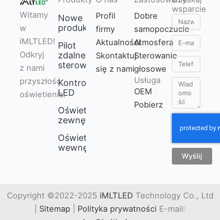
wsparcie
Witamy
Profil
Dobre
Nowe
Nazwa
produkty
w
firmy
samopoczucie
E-
iMLTLED!
Aktualności
Atmosfera
Pilot
mail
Odkryj
zdalnego
Skontaktuj
Sterowanie
Telefon
sterowania
z nami
się z nami
głosowe
Usługa
przyszłość
Kontroler
Wiadomość
OEM
LED
oświetlenia.
Pobierz
Oświetlenie
zewnętrzne
Oświetlenie
wewnętrzne
Wyślij
Copyright ©2022-2025
iMLTLED
Technology Co., Ltd
|
Sitemap
|
Polityka prywatności
E-mail: