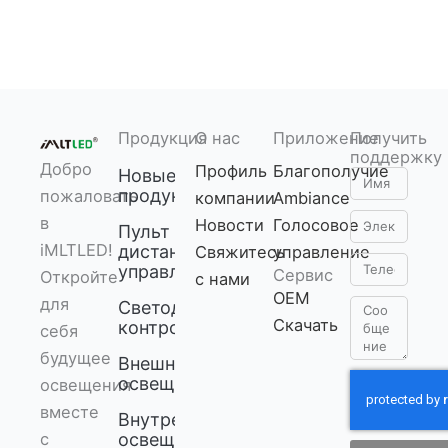
Продукция
О нас
Приложение
Получить
поддержку
Добро
Профиль
Благополучие
Новые
Имя
продукты
пожаловать
компании
Ambiance
Электронна
в
Новости
Голосовое
Пульт
почта
iMLTLED!
дистанционного
Свяжитесь
управление
Телефон
управления
Сервис
Откройте
с нами
OEM
для
Светодиодный
Сообщение
Скачать
контроллер
себя
будущее
Внешнее
освещение
освещения
вместе
Внутреннее
с
освещение