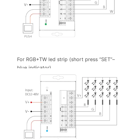
For RGB+TW led strip (short press “SET”–
blue indicator)