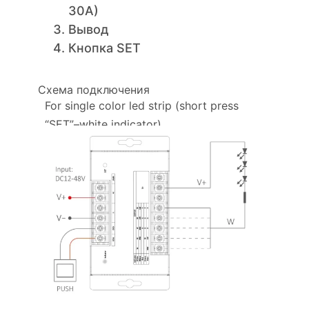
30A)
Вывод
Кнопка SET
Схема подключения
For single color led strip (short press
“SET”–white indicator)